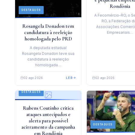
Rondônia
DESTAQUES
A Fecomércio-RO, o S
RO, a Federação d
Rosangela Donadon tem
Associações Comerci
candidatura à reeleição
Empresariais…
homologada pelo PRD
A deputada estadual
Rosangela Donadon teve sua
candidatura à reeleição
homologada…
02 ago 2026
LER
02 ago 2026
DESTAQUES
Rubens Coutinho critica
ataques antecipados e
alerta para possível
DESTAQUES
acirramento da campanha
em Rondônia