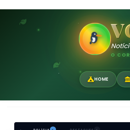
V
Notíc
O COR
HOME