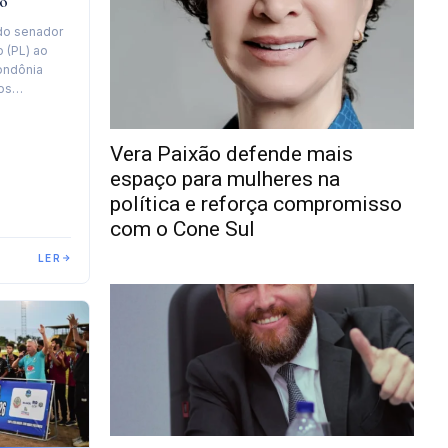
o
do senador
 (PL) ao
ondônia
nos…
Vera Paixão defende mais
espaço para mulheres na
política e reforça compromisso
com o Cone Sul
LER