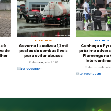
ECONOMIA
ESPORTE
s é
Governo fiscalizou 1,1 mil
Conheça o Pyr
va de
postos de combustíveis
próximo advers
lher
para evitar abusos
Flamengo na
Intercontine
21 de março de 2026
11 de dezembro d
Ler reportagem
Ler reportagem