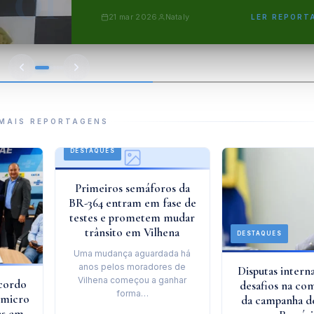
21 mar 2026
Nataly
LER REPORT
MAIS REPORTAGENS
DESTAQUES
Primeiros semáforos da
BR-364 entram em fase de
testes e prometem mudar
trânsito em Vilhena
DESTAQUES
Uma mudança aguardada há
anos pelos moradores de
Disputas inter
Vilhena começou a ganhar
acordo
desafios na co
forma…
 micro
da campanha d
as em