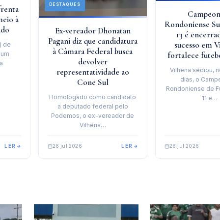
DESTAQUES
frenta
Campeon
meio à
Rondoniense Sub
ado
Ex-vereador Dhonatan
13 é encerr
Pagani diz que candidatura
sucesso em V
) de
à Câmara Federal busca
 um
fortalece futeb
devolver
sa
Vilhena sediou, n
representatividade ao
dias, o Camp
Cone Sul
Rondoniense de F
Homologado como candidato
11 e…
a deputado federal pelo
Podemos, o ex-vereador de
Vilhena…
LER
26 jul 2026
LER
26 jul 2026