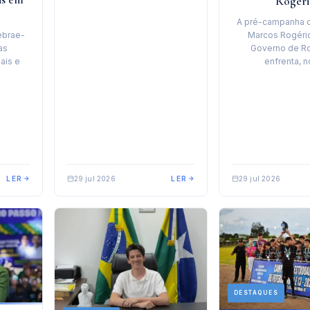
Rogéri
A pré-campanha 
Marcos Rogério
ebrae-
Governo de R
as
enfrenta, 
ais e
LER
29 jul 2026
LER
29 jul 2026
DESTAQUES