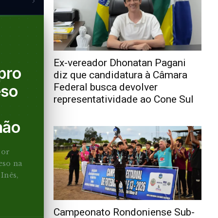
Ex-vereador Dhonatan Pagani
pro
diz que candidatura à Câmara
Federal busca devolver
eso
representatividade ao Cone Sul
hão
por
eso na
 Inês,
Campeonato Rondoniense Sub-