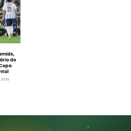
amids,
ário do
 Copa
ntal
e 2025