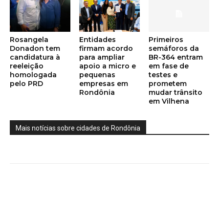
Rosangela
Entidades
Primeiros
Donadon tem
firmam acordo
semáforos da
candidatura à
para ampliar
BR-364 entram
reeleição
apoio a micro e
em fase de
homologada
pequenas
testes e
pelo PRD
empresas em
prometem
Rondônia
mudar trânsito
em Vilhena
Mais notícias sobre cidades de Rondônia